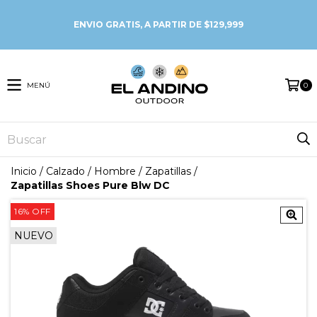
MENÚ
0
Inicio
/
Calzado
/
Hombre
/
Zapatillas
/
Zapatillas Shoes Pure Blw DC
16
%
OFF
NUEVO