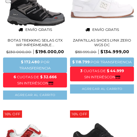
ENVÍO GRATIS
ENVÍO GRATIS
BOTAS TREKKING SEILAS GTX
ZAPATILLAS SHOES LYNX ZERO
WP IMPERMEABLE...
WG5 DC
$196.000,00
$134.999,00
$230.000,00
$159.999,00
AGREGAR AL CARRITO
AGREGAR AL CARRITO
16
%
OFF
16
%
OFF