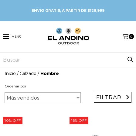
MENÚ
0
Inicio
/
Calzado
/
Hombre
Ordenar por
FILTRAR
10
%
OFF
16
%
OFF